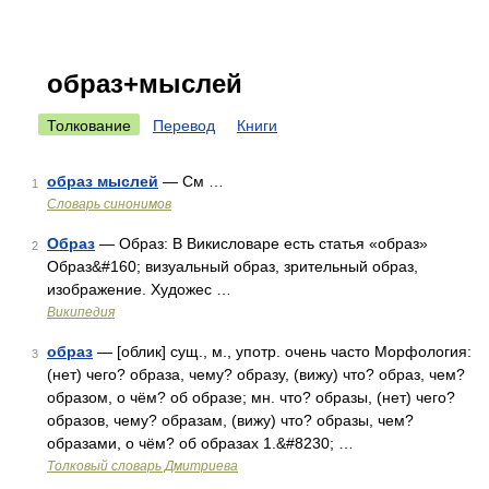
образ+мыслей
Толкование
Перевод
Книги
образ мыслей
— См …
1
Словарь синонимов
Образ
— Образ: В Викисловаре есть статья «образ»
2
Образ&#160; визуальный образ, зрительный образ,
изображение. Художес …
Википедия
образ
— [облик] сущ., м., употр. очень часто Морфология:
3
(нет) чего? образа, чему? образу, (вижу) что? образ, чем?
образом, о чём? об образе; мн. что? образы, (нет) чего?
образов, чему? образам, (вижу) что? образы, чем?
образами, о чём? об образах 1.&#8230; …
Толковый словарь Дмитриева