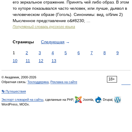
его зеркальное отражение. Принять чей либо образ. В этом
то хуторе показывался часто человек, или лучше, дьявол в
человеческом образе (Гоголь). Синонимы: вид, о/блик 2)
Мысленное представление о&#8230; …
Популярный словарь русского языка
Страницы
Следующая
→
1
2
3
4
5
6
7
8
9
10
11
12
13
© Академик, 2000-2026
18+
Обратная связь:
Техподдержка
,
Реклама на сайте
👣 Путешествия
Экспорт словарей на сайты
, сделанные на PHP,
Joomla,
Drupal,
WordPress, MODx.