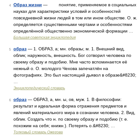
Образ жизни
— понятие, применяемое в социальных
4
науках для характеристики условий и особенностей
повседневной жизни людей в том или ином обществе. О. ж.
определяется существенными чертами и особенностями
определённой общественно экономической формации …
Большая советская энциклопедия
образ
— 1. ОБРАЗ, а; мн. образы; м. 1. Внешний вид,
5
облик; наружность, внешность. Бог сотворил человека по
своему образу и подобию. Мне часто вспоминается её
нежный о. О. молодого Чехова запечатлён на
фотографиях. Это был настоящий дьявол в образе&#8230;
…
Энциклопедический словарь
образ
— ОБРАЗ, а, мн. ы, ов, муж. 1. В философии:
6
результат и идеальная форма отражения предметов и
явлений материального мира в сознании человека. 2. Вид,
облик. Создать что н. по своему образу и подобию (т. е.
похожим на себя; книжн.). Потерять о.&#8230; …
Толковый словарь Ожегова