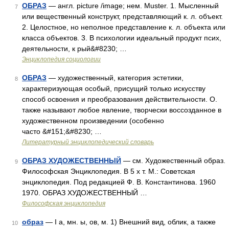
ОБРАЗ
— англ. picture /image; нем. Muster. 1. Мысленный
7
или вещественный конструкт, представляющий к. л. объект.
2. Целостное, но неполное представление к. л. объекта или
класса объектов. 3. В психологии идеальный продукт псих,
деятельности, к рый&#8230; …
Энциклопедия социологии
ОБРАЗ
— художественный, категория эстетики,
8
характеризующая особый, присущий только искусству
способ освоения и преобразования действительности. О.
также называют любое явление, творчески воссозданное в
художественном произведении (особенно
часто &#151;&#8230; …
Литературный энциклопедический словарь
ОБРАЗ ХУДОЖЕСТВЕННЫЙ
— см. Художественный образ.
9
Философская Энциклопедия. В 5 х т. М.: Советская
энциклопедия. Под редакцией Ф. В. Константинова. 1960
1970. ОБРАЗ ХУДОЖЕСТВЕННЫЙ …
Философская энциклопедия
образ
— I а, мн. ы, ов, м. 1) Внешний вид, облик, а также
10